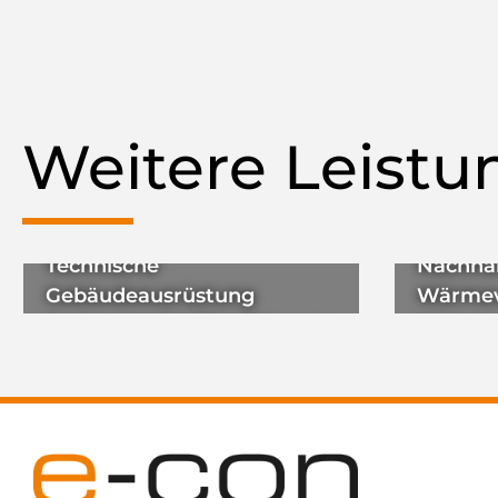
Weitere Leist
Technische
Nachhal
Gebäudeausrüstung
Wärmev
Professionelle TGA-Planung
Wärme. 