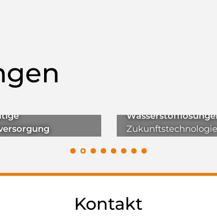
ungen
Innovative
tige
Wasserstofflösunge
ersorgung
Zukunftstechnologi
Für Alle.
Einsatz
Kontakt