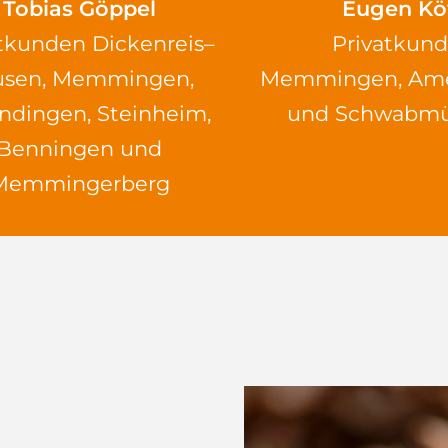
Tobias Göppel
Eugen Kö
atkunden
Dickenreis
–
Privatkun
usen, Memmingen,
Memmingen, Am
ndingen,
Steinheim,
und Schwabm
Benningen und
Memmingerberg