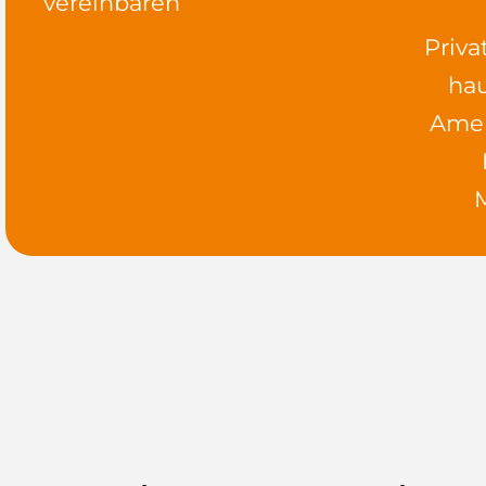
vereinbaren
Priv
ha
Ame