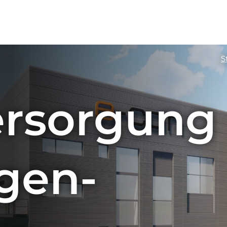
S
rsorgung
gen-